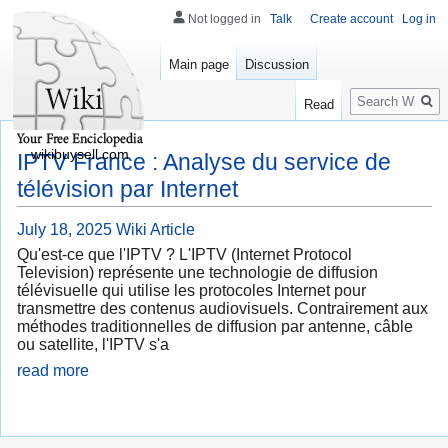
Not logged in
Talk
Create account
Log in
Main page
Discussion
Search
Read
wikibuysell.com
IPTV France : Analyse du service de
télévision par Internet
July 18, 2025
Wiki Article
Qu'est-ce que l'IPTV ? L'IPTV (Internet Protocol
Television) représente une technologie de diffusion
télévisuelle qui utilise les protocoles Internet pour
transmettre des contenus audiovisuels. Contrairement aux
méthodes traditionnelles de diffusion par antenne, câble
ou satellite, l'IPTV s'a
read more